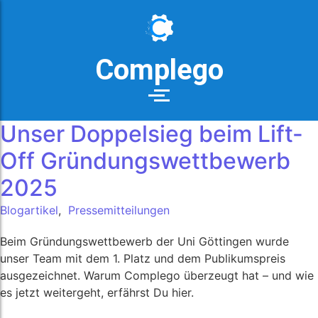
Impressum
Complego
Datenschutzerklärung
Unser Doppelsieg beim Lift-
Off Gründungswettbewerb
2025
Blogartikel
,
Pressemitteilungen
Beim Gründungswettbewerb der Uni Göttingen wurde
unser Team mit dem 1. Platz und dem Publikumspreis
ausgezeichnet. Warum Complego überzeugt hat – und wie
es jetzt weitergeht, erfährst Du hier.